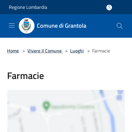
Salta al contenuto principale
Regione Lombardia
Comune di Grantola
Home
>
Vivere il Comune
>
Luoghi
>
Farmacie
Farmacie