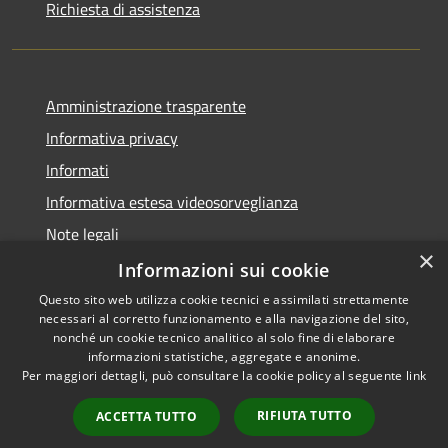
Richiesta di assistenza
Amministrazione trasparente
Informativa privacy
Informati
Informativa estesa videosorveglianza
Note legali
×
Dichiarazione di accessibilità
Informazioni sui cookie
Questo sito web utilizza cookie tecnici e assimilati strettamente
necessari al corretto funzionamento e alla navigazione del sito,
nonché un cookie tecnico analitico al solo fine di elaborare
informazioni statistiche, aggregate e anonime.
RSS
Copyright © 2026 • Comune di
Per maggiori dettagli, può consultare la cookie policy al seguente
link
Accessibilità
Grantola • Powered by
Privacy
Municipium
Accesso
•
RIFIUTA TUTTO
ACCETTA TUTTO
Cookie
redazione