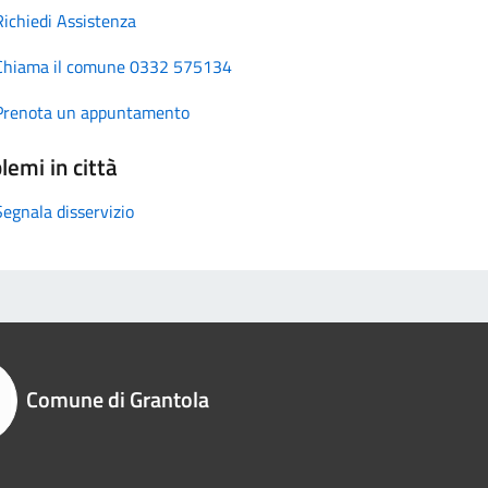
Richiedi Assistenza
Chiama il comune 0332 575134
Prenota un appuntamento
lemi in città
Segnala disservizio
Comune di Grantola