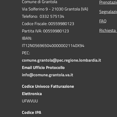
Comune di Grantola
Prenotaz
Via Solferino 9 - 21030 Grantola (VA)
Segnalazi
Telefono: 0332 575134
FAQ
Codice Fiscale: 00559980123
Richiesta 
Partita IVA: 00559980123
IBAN:
IT12N0569650400000021140X94
PEC:
comune.grantola@pec.regione.lombardia.it
Email Ufficio Protocollo
info@comune.grantola.va.it
Codice Univoco Fatturazione
Elettronica
UFWVUU
Codice IPA