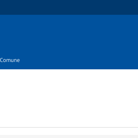
il Comune
e