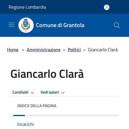
Salta al contenuto principale
Regione Lombardia
Comune di Grantola
Home
>
Amministrazione
>
Politici
>
Giancarlo Clarà
Giancarlo Clarà
Condividi
Vedi azioni
INDICE DELLA PAGINA
Incarichi